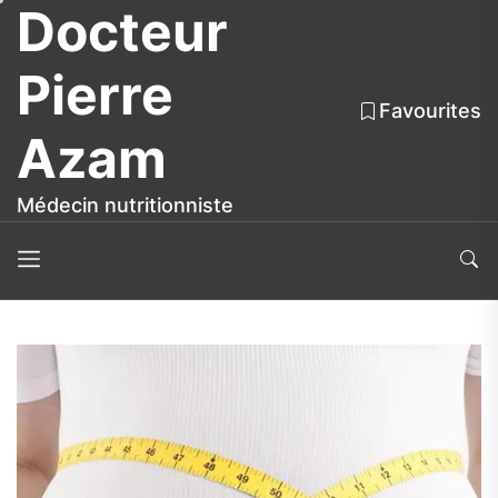
Docteur
Skip
to
the
Pierre
content
Favourites
Azam
Médecin nutritionniste