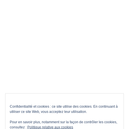
PARLEMENT EUROPÉEN
PERDRE DU POID
PROTEINES
REGIME
RMC
RÉGIME
RÉGIME CRÉTOIS
RÉGIME MÉDITERRANÉEN
SANTÉ
SPORT
SUBSTITUTS DE REPAS
SUCRE
TAUX DE GLYCÉMIE
VENTRE
VIRUS
ÉQUILIBRE ALIMENTAIRE
Copyright © 2026
Docteur Pierre Azam.
Confidentialité et cookies : ce site utilise des cookies. En continuant à
Up
↑
utiliser ce site Web, vous acceptez leur utilisation.
All rights reserved.
Theme: BlogExpress By
Themeinwp.
Pour en savoir plus, notamment sur la façon de contrôler les cookies,
consultez :
Politique relative aux cookies