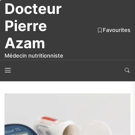
Docteur
Skip
to
the
Pierre
content
Favourites
Azam
Médecin nutritionniste