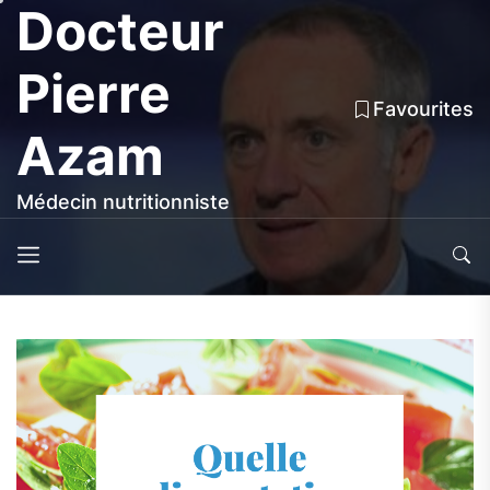
Docteur
Skip
to
the
Pierre
content
Favourites
Azam
Médecin nutritionniste