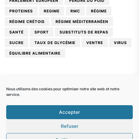
PARLEMENT EUROPÉEN
PERDRE DU POID
PROTEINES
REGIME
RMC
RÉGIME
RÉGIME CRÉTOIS
RÉGIME MÉDITERRANÉEN
SANTÉ
SPORT
SUBSTITUTS DE REPAS
SUCRE
TAUX DE GLYCÉMIE
VENTRE
VIRUS
ÉQUILIBRE ALIMENTAIRE
Nous utilisons des cookies pour optimiser notre site web et notre
service.
Docteur Pierre Azam.
Copyright © 2026
Accepter
Confidentialité et cookies : ce site utilise des cookies. En continuant
Up
↑
à utiliser ce site Web, vous acceptez leur utilisation.
All rights reserved.
Refuser
Themeinwp.
Theme: BlogExpress By
Pour en savoir plus, notamment sur la façon de contrôler les
cookies, consultez :
Politique relative aux cookies
WordPress.
Powered by