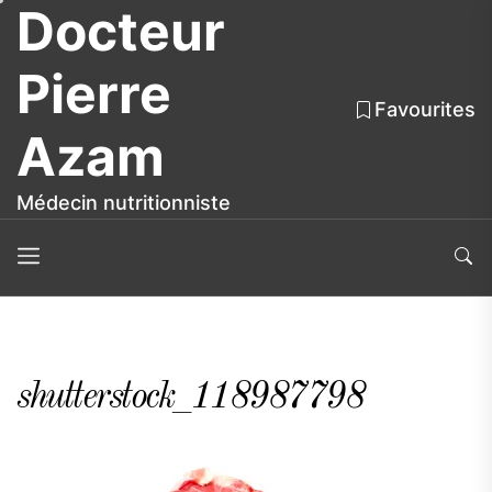
Docteur
Skip
to
the
Pierre
content
Favourites
Azam
Médecin nutritionniste
shutterstock_118987798