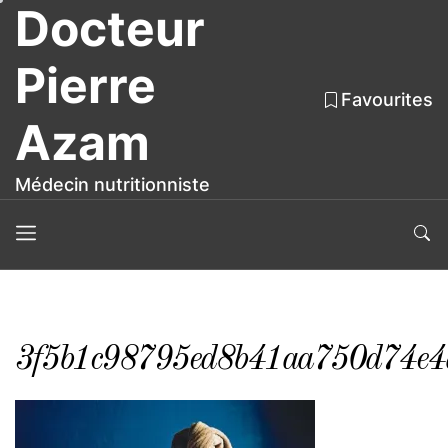
Docteur
Skip
to
the
Pierre
content
Favourites
Azam
Médecin nutritionniste
3f5b1c98795ed8b41aa750d74e4