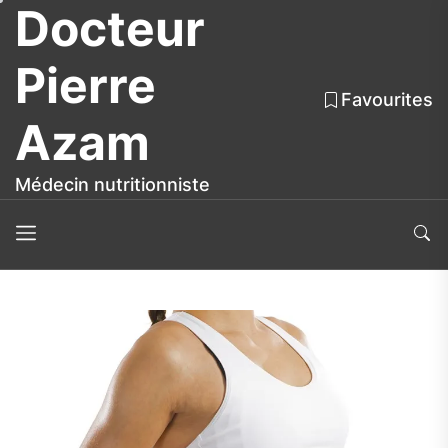
Docteur
Skip
to
the
Pierre
content
Favourites
Azam
Médecin nutritionniste