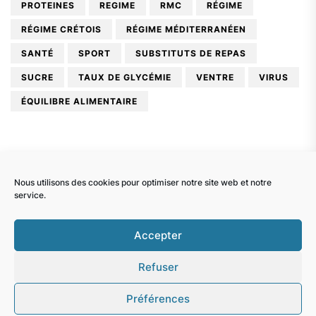
PROTEINES
REGIME
RMC
RÉGIME
RÉGIME CRÉTOIS
RÉGIME MÉDITERRANÉEN
SANTÉ
SPORT
SUBSTITUTS DE REPAS
SUCRE
TAUX DE GLYCÉMIE
VENTRE
VIRUS
ÉQUILIBRE ALIMENTAIRE
Nous utilisons des cookies pour optimiser notre site web et notre
service.
Docteur Pierre Azam.
Copyright © 2026
Accepter
Confidentialité et cookies : ce site utilise des cookies. En continuant
Up
↑
à utiliser ce site Web, vous acceptez leur utilisation.
All rights reserved.
Refuser
Themeinwp.
Theme: BlogExpress By
Pour en savoir plus, notamment sur la façon de contrôler les
cookies, consultez :
Politique relative aux cookies
WordPress.
Powered by
Préférences