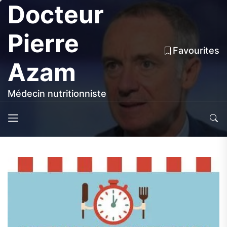
Docteur
Skip
to
the
Pierre
content
Favourites
Azam
Médecin nutritionniste