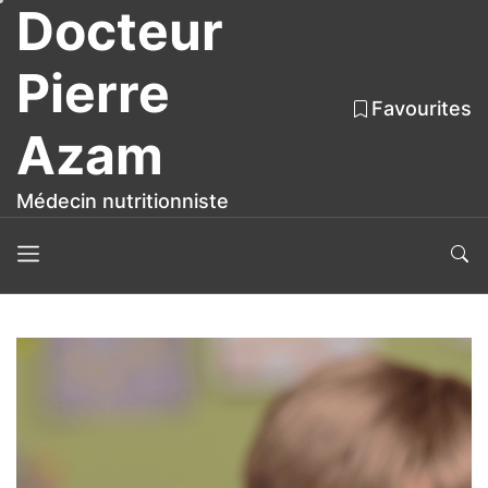
Docteur
Skip
to
the
Pierre
content
Favourites
Azam
Médecin nutritionniste