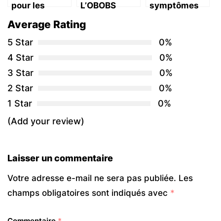
pour les
L’OBOBS
symptômes
enfants en
combat
de l’obésité
Average Rating
Syrie
l’obésité
infantile ?
5 Star
0%
4 Star
0%
3 Star
0%
2 Star
0%
1 Star
0%
(Add your review)
Laisser un commentaire
Votre adresse e-mail ne sera pas publiée.
Les
champs obligatoires sont indiqués avec
*
Commentaire
*