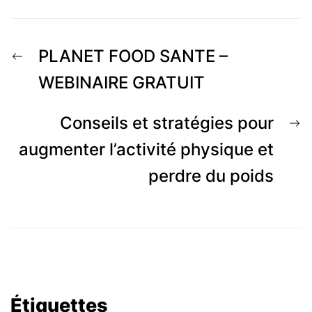
Navigation
Previous
PLANET FOOD SANTE –
de
post:
WEBINAIRE GRATUIT
l’article
N
Conseils et stratégies pour
p
augmenter l’activité physique et
perdre du poids
Étiquettes